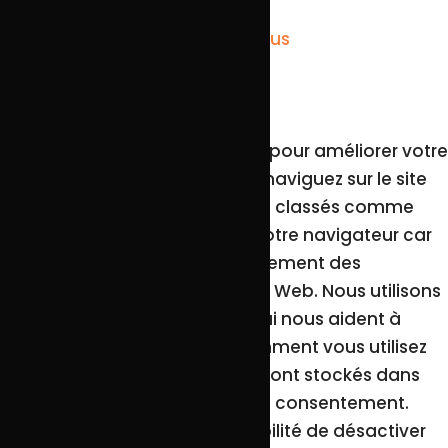
leur dépôt.
J'accepte
Je refuse
En savoir plus
Fermer
Ce site Web utilise des cookies pour améliorer votre
expérience pendant que vous naviguez sur le site
Web. Parmi ceux-ci, les cookies classés comme
nécessaires sont stockés sur votre navigateur car
ils sont essentiels au fonctionnement des
fonctionnalités de base du site Web. Nous utilisons
également des cookies tiers qui nous aident à
analyser et à comprendre comment vous utilisez
ce site Web. Ces cookies ne seront stockés dans
votre navigateur qu'avec votre consentement.
Vous avez également la possibilité de désactiver