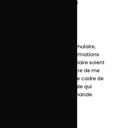
Entrez votre demande
En soumettant ce formulaire,
j'accepte que les informations
saisies dans ce formulaire soient
utilisées pour permettre de me
recontacter ou dans le cadre de
la relation commerciale qui
découle de cette demande.
Envoyer
contact