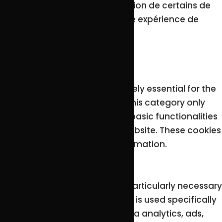
ces cookies. Mais la désactivation de certains de
ces cookies peut affecter votre expérience de
navigation.
Necessary
Necessary
Toujours activé
Necessary cookies are absolutely essential for the
website to function properly. This category only
includes cookies that ensures basic functionalities
and security features of the website. These cookies
do not store any personal information.
Non-necessary
Non-necessary
Any cookies that may not be particularly necessary
for the website to function and is used specifically
to collect user personal data via analytics, ads,