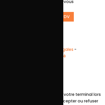
Prendre rendez-vous
PRENDRE UN RDV
© tous droits réservés
plan du site
-
mentions légales
-
politique de confidentialité
Site propulsé par
INOVA WEB
Ce site dépose des cookies sur votre terminal lors
de votre visite. Vous pouvez accepter ou refuser