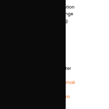
2, rue de Libération
L-3510 Dudelange
Luxembourg
Nous contacter
Voir l'adresse email
Voir le numéro