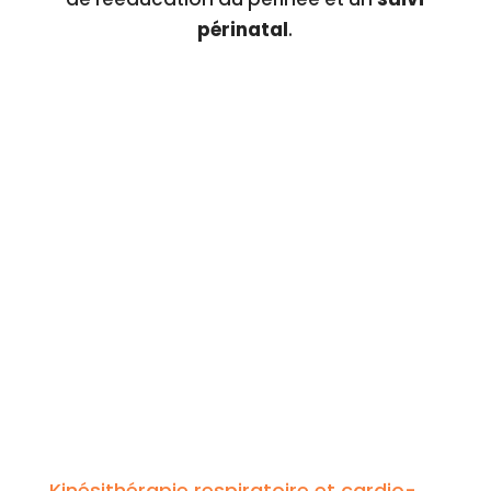
périnatal
.
Kinésithérapie respiratoire et cardio-