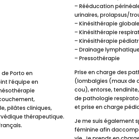
– Rééducation périnéal
urinaires, prolapsus/tro
– Kinésithérapie global
– Kinésithérapie respira
– Kinésithérapie pédiatr
– Drainage lymphatiqu
– Pressothérapie
Prise en charge des pa
é de Porto en
(lombalgies (maux de d
oint l’équipe en
cou), entorse, tendinite
 mésothérapie
de pathologie respirato
ccouchement,
et prise en charge pédia
, pilâtes cliniques,
rvédique thérapeutique.
Je me suis également s
français.
féminine afin daccompa
vie. Je prends en charg