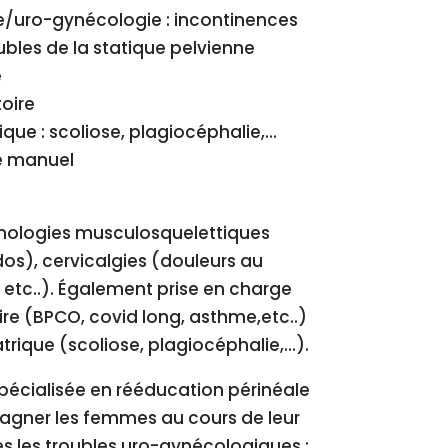
e/uro-gynécologie : incontinences
ubles de la statique pelvienne
e
toire
ique : scoliose, plagiocéphalie,…
e manuel
thologies musculosquelettiques
os), cervicalgies (douleurs au
, etc..). Également prise en charge
ire (BPCO, covid long, asthme,etc..)
trique (scoliose, plagiocéphalie,…).
pécialisée en rééducation périnéale
gner les femmes au cours de leur
es les troubles uro-gynécologiques :