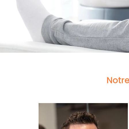
Découvrez notre équipe jeune 
forme régulièrement pour vous
en charge optimale et vous app
aide possible pour votre bien-ê
NOUS CONTACTER
Notre