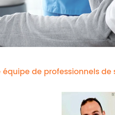
et dynamique qui se
 apporter une prise
orter la meilleure
tre.
 équipe de professionnels de