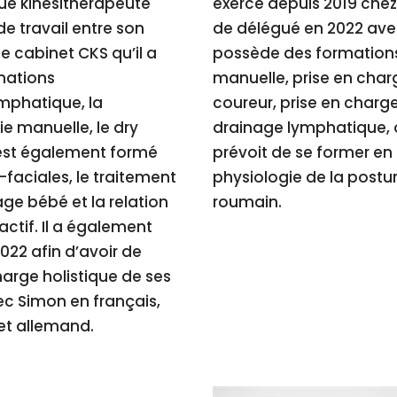
que kinésithérapeute
exerce depuis 2019 chez C
de travail entre son
de délégué en 2022 avec
e cabinet CKS qu’il a
possède des formation
rmations
manuelle, prise en cha
mphatique, la
coureur, prise en charg
ie manuelle, le dry
drainage lymphatique, or
 s’est également formé
prévoit de se former en
-faciales, le traitement
physiologie de la posture
ge bébé et la relation
roumain.
actif. Il a également
022 afin d’avoir de
harge holistique de ses
c Simon en français,
et allemand.