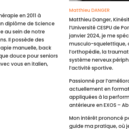
Matthieu DANGER
érapie en 2011 à
Matthieu Danger, Kinés
t un diplôme de Science
l’Université CESPU de Po
le au sein de notre
janvier 2024, je me spéc
ns. Il possède des
musculo-squelettique, a
rapie manuelle, back
l’orthopédie, la traumat
que douce pour seniors
système nerveux périph
ec vous en italien,
l’activité sportive.
Passionné par l’amélior
actuellement en format
appliquées à la perfor
antérieure en EXOS – Ab
Mon intérêt prononcé po
guide ma pratique, où j